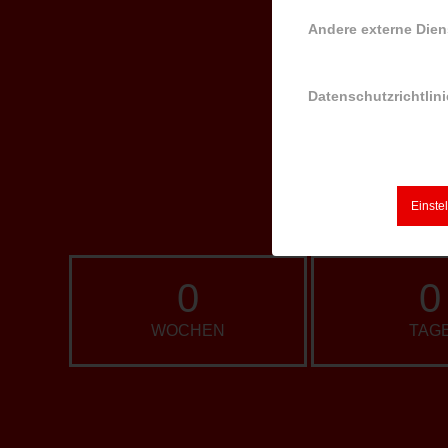
Andere externe Dien
Datenschutzrichtlini
Einste
0
0
WOCHEN
TAG