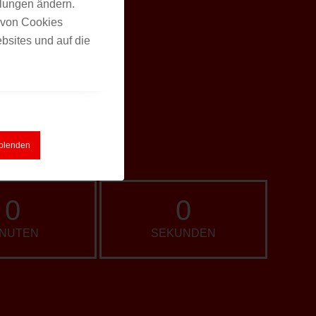
llungen ändern.
n von Cookies
bsites und auf die
sblenden
0
0
INUTEN
SEKUNDEN